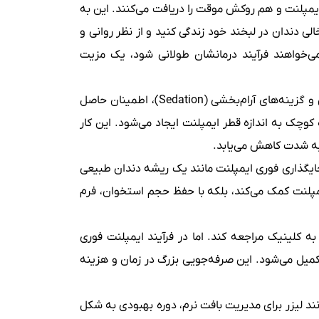
ایمپلنت و هم روکش موقت را دریافت می‌کنند. این به
 دندان در لبخند خود زندگی کنید و از نظر روانی و
ی‌خواهند فرآیند درمانشان طولانی شود، یک مزیت
تجربه بدون درد و بدون تروما: ما با استفاده از جراحی دیجیتال بدون فلپ (Flapless Surgery)، بی‌حسی موضعی دقیق و گزینه‌های آرام‌بخشی (Sedation)، اطمینان حاصل
کوچک به اندازه قطر ایمپلنت ایجاد می‌شود. این کار
 به شدت کاهش می‌یابد.
ایگذاری فوری ایمپلنت مانند یک ریشه دندان طبیعی
یمپلنت کمک می‌کند، بلکه با حفظ حجم استخوان، فرم
تا ۷ بار یا حتی بیشتر در طول چندین ماه به کلینیک مراجعه کند. اما در فرآیند ایمپلنت فوری
روکش نهایی) تکمیل می‌شود. این صرفه‌جویی بزرگ در زمان و هزینه
نند لیزر برای مدیریت بافت نرم، دوره بهبودی به شکل