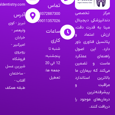
aldentistry.com
تماس
مرکز تخصصی
09372887300
آدرس
دندانپزشکی دیجیتال
09011357026
تبریز - کوی
مینا به قدرت دقت،
ولیعصر -
ساعات
ارزش اعتماد و
خیابان
کاری
پتانسیل فناوری باور
امیرکبیر -
شنبه تا
دارد. این اصول
روبروی
پنجشنبه:
راهنمای عملکرد
فروشگاه
12 الی 20
ماست و تضمین
شیرین عسل
جمعه ها:
می‌کند که بیماران ما
- ساختمان
تعطیل
بالاترین استاندارد
آفتاب -
مراقبت و
طبقه همکف
پیشرفته‌ترین
درمان‌های موجود را
دریافت کنند.