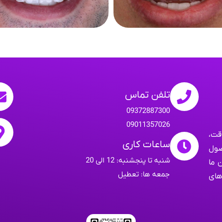
تلفن تماس
09372887300
09011357026
قت،
ساعات کاری
صول
شنبه تا پنجشنبه: 12 الی 20
 ما
جمعه ها: تعطیل
های