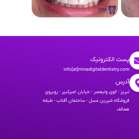
پست الکترونیک
info[at]minadigitaldentistry.com
آدرس
تبریز - کوی ولیعصر - خیابان امیرکبیر - روبروی
فروشگاه شیرین عسل - ساختمان آفتاب - طبقه
همکف