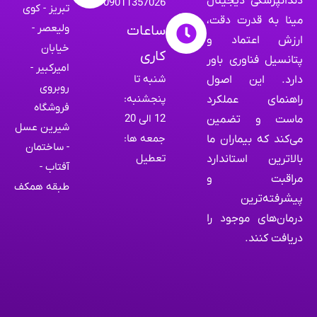
دندانپزشکی دیجیتال
09011357026
تبریز - کوی
مینا به قدرت دقت،
ولیعصر -
ساعات
ارزش اعتماد و
خیابان
کاری
پتانسیل فناوری باور
امیرکبیر -
شنبه تا
دارد. این اصول
روبروی
پنجشنبه:
راهنمای عملکرد
فروشگاه
12 الی 20
ماست و تضمین
شیرین عسل
جمعه ها:
می‌کند که بیماران ما
- ساختمان
تعطیل
بالاترین استاندارد
آفتاب -
مراقبت و
طبقه همکف
پیشرفته‌ترین
درمان‌های موجود را
دریافت کنند.