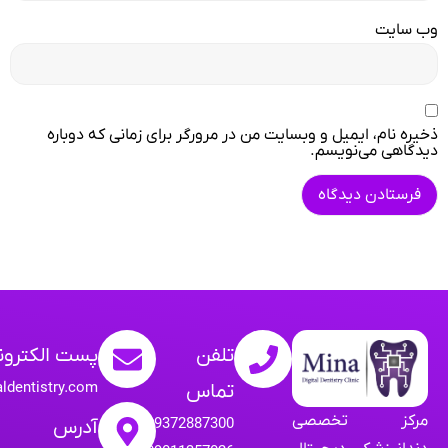
وب‌ سایت
ذخیره نام، ایمیل و وبسایت من در مرورگر برای زمانی که دوباره
دیدگاهی می‌نویسم.
تلفن
پست الکترون
aldentistry.com
تماس
مرکز تخصصی
09372887300
آدرس