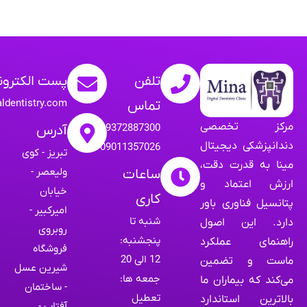
تلفن
پست الکترون
aldentistry.com
تماس
مرکز تخصصی
09372887300
آدرس
دندانپزشکی دیجیتال
09011357026
تبریز - کوی
مینا به قدرت دقت،
ولیعصر -
ساعات
ارزش اعتماد و
خیابان
کاری
پتانسیل فناوری باور
امیرکبیر -
شنبه تا
دارد. این اصول
روبروی
پنجشنبه:
راهنمای عملکرد
فروشگاه
12 الی 20
ماست و تضمین
شیرین عسل
جمعه ها:
می‌کند که بیماران ما
- ساختمان
تعطیل
بالاترین استاندارد
آفتاب -