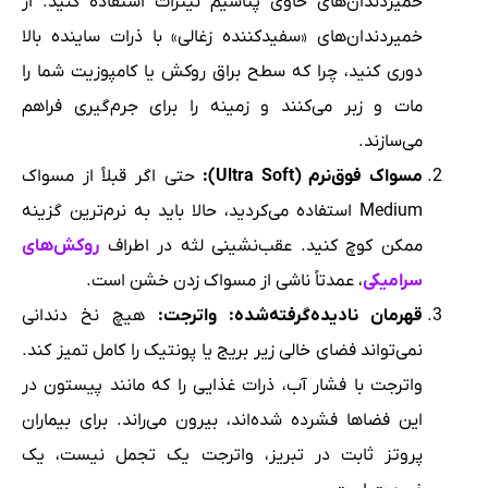
خمیردندان‌های حاوی پتاسیم نیترات استفاده کنید. از
خمیردندان‌های «سفیدکننده زغالی» با ذرات ساینده بالا
دوری کنید، چرا که سطح براق روکش یا کامپوزیت شما را
مات و زبر می‌کنند و زمینه را برای جرم‌گیری فراهم
می‌سازند.
مسواک فوق‌نرم (Ultra Soft):
حتی اگر قبلاً از مسواک
Medium استفاده می‌کردید، حالا باید به نرم‌ترین گزینه
ممکن کوچ کنید. عقب‌نشینی لثه در اطراف
روکش‌های
سرامیکی
، عمدتاً ناشی از مسواک زدن خشن است.
قهرمان نادیده‌گرفته‌شده: واترجت:
هیچ نخ دندانی
نمی‌تواند فضای خالی زیر بریج یا پونتیک را کامل تمیز کند.
واترجت با فشار آب، ذرات غذایی را که مانند پیستون در
این فضاها فشرده شده‌اند، بیرون می‌راند. برای بیماران
پروتز ثابت در تبریز، واترجت یک تجمل نیست، یک