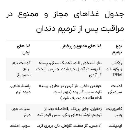
جدول غذاهای مجاز و ممنوع در
مراقبت پس از ترمیم دندان
نوع
غذاهای ممنوع و پرخطر
غذاهای
ترمیم
ایمن
روکش
یخ، استخوان قلم، ته‌دیگ سنگی، پسته
گوشت نرم،
زیرکونیا و
با پوست، آجیل خردشده، چیپس سخت،
برنج،
PFM
گز آردی
تخم‌مرغ
لمینت
جویدن ناخن، باز کردن در بطری، پسته
پاستا، ماهی،
سرامیکی
تازه، سیب گاز زده (بهتر است
میوه نرم
قطعه‌قطعه مصرف شود)
کامپوزیت
زعفران، چای پررنگ بلافاصله بعد از
لبنیات، موز،
ونیر
ترمیم، نوشابه‌های رنگی، سس قرمز تند
مرغ
ایمپلنت
آدامس، گز سفت، کارامل، نان بربری ترد،
سوپ، املت،