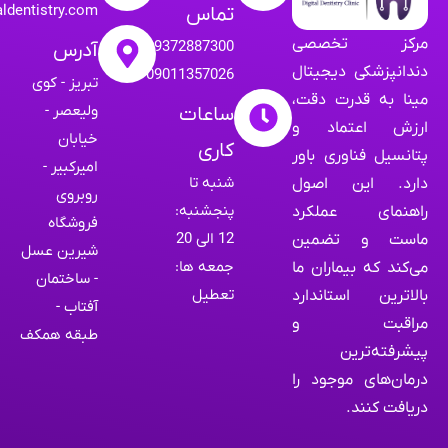
aldentistry.com
تماس
مرکز تخصصی
09372887300
آدرس
دندانپزشکی دیجیتال
09011357026
تبریز - کوی
مینا به قدرت دقت،
ولیعصر -
ساعات
ارزش اعتماد و
خیابان
کاری
پتانسیل فناوری باور
امیرکبیر -
شنبه تا
دارد. این اصول
روبروی
پنجشنبه:
راهنمای عملکرد
فروشگاه
12 الی 20
ماست و تضمین
شیرین عسل
جمعه ها:
می‌کند که بیماران ما
- ساختمان
تعطیل
بالاترین استاندارد
آفتاب -
مراقبت و
طبقه همکف
پیشرفته‌ترین
درمان‌های موجود را
دریافت کنند.