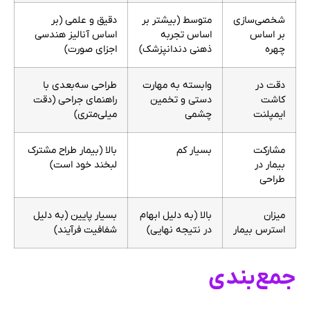
شخصی‌سازی
متوسط (بیشتر بر
دقیق و علمی (بر
بر اساس
اساس تجربه
اساس آنالیز هندسی
چهره
ذهنی دندانپزشک)
اجزای صورت)
دقت در
وابسته به مهارت
طراحی سه‌بعدی با
کاشت
دستی و تخمین
راهنمای جراحی (دقت
ایمپلنت
چشمی
میلی‌متری)
مشارکت
بسیار کم
بالا (بیمار طراح مشترک
بیمار در
لبخند خود است)
طراحی
میزان
بالا (به دلیل ابهام
بسیار پایین (به دلیل
استرس بیمار
در نتیجه نهایی)
شفافیت فرآیند)
جمع‌بندی