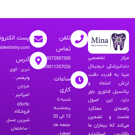
تلفن
پست الکترون
aldentistry.com
تماس
مرکز تخصصی
09372887300
آدرس
دندانپزشکی دیجیتال
09011357026
تبریز - کوی
مینا به قدرت دقت،
ولیعصر -
ساعات
ارزش اعتماد و
خیابان
کاری
پتانسیل فناوری باور
امیرکبیر -
شنبه تا
دارد. این اصول
روبروی
پنجشنبه:
راهنمای عملکرد
فروشگاه
12 الی 20
ماست و تضمین
شیرین عسل
جمعه ها:
می‌کند که بیماران ما
- ساختمان
تعطیل
بالاترین استاندارد