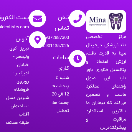
تلفن
پست الکترون
aldentistry.com
تماس
مرکز تخصصی
09372887300
آدرس
دندانپزشکی دیجیتال
09011357026
تبریز - کوی
مینا به قدرت دقت،
ولیعصر -
ساعات
ارزش اعتماد و
خیابان
کاری
پتانسیل فناوری باور
امیرکبیر -
شنبه تا
دارد. این اصول
روبروی
پنجشنبه:
راهنمای عملکرد
فروشگاه
12 الی 20
ماست و تضمین
شیرین عسل
جمعه ها:
می‌کند که بیماران ما
- ساختمان
تعطیل
بالاترین استاندارد
آفتاب -
مراقبت و
طبقه همکف
پیشرفته‌ترین