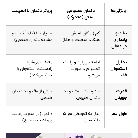
ویژگی‌ها
دندان مصنوعی
پروتز دندان با ایمپلنت
سنتی (متحرک)
ثبات و
کم (امکان لغزش
بسیار بالا (کاملاً ثابت و
پایداری
هنگام صحبت و غذا)
مشابه دندان طبیعی)
در دهان
تحلیل
ادامه می‌یابد و باعث
متوقف می‌شود
استخوان
تغییر فرم صورت
(ایمپلنت استخوان را
فک
می‌شود
حفظ می‌کند)
قدرت
حدود ۲۰ تا ۳۰ درصد
بیش از ۹۰ درصد دندان
جویدن
دندان طبیعی
طبیعی
طول عمر
نیاز به تعویض هر ۵
دائمی (در صورت رعایت
تا ۷ سال
بهداشت صحیح)