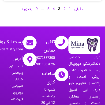
« قبلی
1
2
3
4
5
…
9
بعدی »
تلفن
پست الکترون
aldentistry.com
تماس
مرکز تخصصی
09372887300
آدرس
دندانپزشکی دیجیتال
09011357026
تبریز - کوی
مینا به قدرت دقت،
ولیعصر -
ساعات
ارزش اعتماد و
خیابان
کاری
پتانسیل فناوری باور
امیرکبیر -
شنبه تا
دارد. این اصول
روبروی
پنجشنبه:
راهنمای عملکرد
فروشگاه
12 الی 20
ماست و تضمین