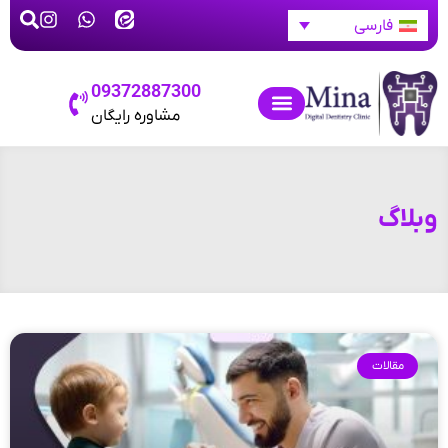
فارسی
09372887300
مشاوره رایگان
وبلاگ
مقالات